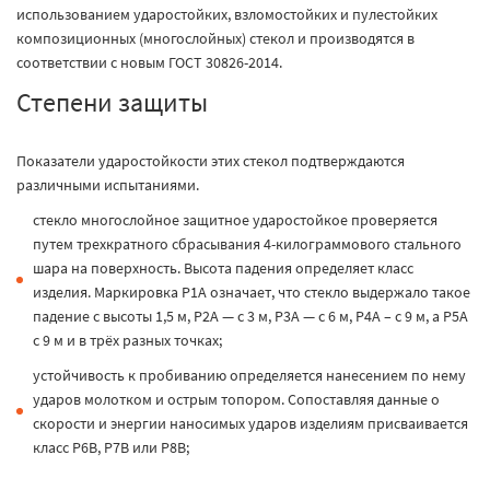
использованием ударостойких, взломостойких и пулестойких
композиционных (многослойных) стекол и производятся в
соответствии с новым ГОСТ 30826-2014.
Степени защиты
Показатели ударостойкости этих стекол подтверждаются
различными испытаниями.
стекло многослойное защитное ударостойкое проверяется
путем трехкратного сбрасывания 4-килограммового стального
шара на поверхность. Высота падения определяет класс
изделия. Маркировка Р1А означает, что стекло выдержало такое
падение с высоты 1,5 м, Р2А — с 3 м, Р3А — с 6 м, Р4А – с 9 м, а Р5А
с 9 м и в трёх разных точках;
устойчивость к пробиванию определяется нанесением по нему
ударов молотком и острым топором. Сопоставляя данные о
скорости и энергии наносимых ударов изделиям присваивается
класс Р6В, Р7В или Р8В;