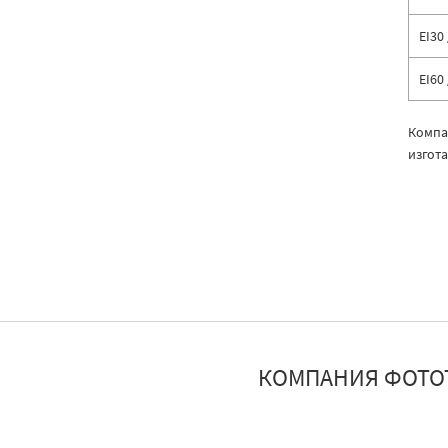
EI30 
EI60 
Компа
изгот
КОМПАНИЯ ФОТО