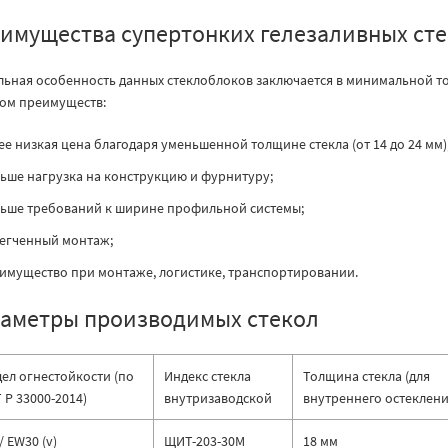
имущества супертонких гелезаливных ст
льная особенность данных стеклоблоков заключается в минимальной то
ом преимуществ:
ее низкая цена благодаря уменьшенной толщине стекла (от 14 до 24 мм)
ьше нагрузка на конструкцию и фурнитуру;
ьше требований к ширине профильной системы;
егченный монтаж;
имущество при монтаже, логистике, транспортировании.
аметры производимых стекол
ел огнестойкости (по
Индекс стекла
Толщина стекла (для
 Р 33000-2014)
внутризаводской
внутреннего остеклени
/ EW30 (v)
ЩИТ-203-30М
18 мм