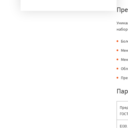
порядке, а с помощью лазера наносить тонкие и
Пре
сложные узоры. Подробнее
декор стекол
Уника
набор
Бол
Мен
Мен
Обл
Пре
Пар
Пред
ГОСТ
EI30 